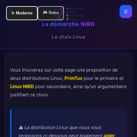
☰
🎮 Retro
🎮 Retro
✨ Moderne
✨ Moderne
La démarche NIRD
Le choix Linux
Vous trouverez sur cette page une proposition de
deux distributions Linux,
PrimTux
pour le primaire et
Linux NIRD
pour secondaire, ainsi qu'un argumentaire
justifiant ce choix.
⚠️ La distribution Linux que nous vous
proposons ci-dessous peut également
aider